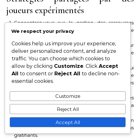
joueurs expérimentés
Concentrez-vous sur la gestion des ressources
pour vous assurer de pouvoir participer à chaque
We respect your privacy
événement.
Cookies help us improve your experience,
Collaborez avec les membres de l’alliance pour
deliver personalized content, and analyze
maximiser les avantages des récompenses de
traffic. You can choose which cookies to
jalon.
allow by clicking
Customize
. Click
Accept
Priorisez l’accomplissement des tâches qui
All
to consent or
Reject All
to decline non-
rapportent plus de points de jalon, comme
essential cookies.
participer à des batailles ou collecter des
ressources.
Customize
Utilisez les réseaux sociaux pour rester informé des
stratégies d’événements et des conseils de la
Reject All
communauté.
Suivez vos progrès et ajustez votre stratégie en
Accept All
fonction des jalons que vous trouvez les plus
gratifiants.